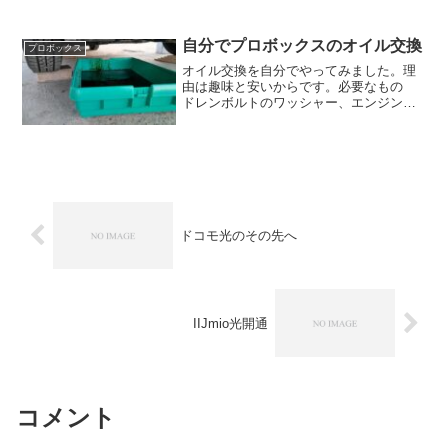
と思います。入手経路 もともと、知り
合いが廃車にする予定でしたが、廃車に
するのにもお金がかかるので引き取り手
自分でプロボックスのオイル交換
プロボックス
を探していました。 ちょ...
オイル交換を自分でやってみました。理
由は趣味と安いからです。必要なもの
ドレンボルトのワッシャー、エンジンオ
イル、ドレンボルトを回す工具、オイル
受け、オイルジョッキ、カースロープ手
順 リフトアップ、ドレンボルト回す、
抜く、閉める、オイル注ぐ...
ドコモ光のその先へ
IIJmio光開通
コメント