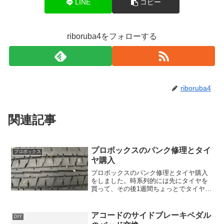
LINE
コピー
riboruba4をフォローする
riboruba4
関連記事
プロボックスのパンク修理とタイ
プロボックス
ヤ購入
プロボックスのパンク修理とタイヤ購入
をしました。時系列的には先にタイヤを
買って、その後1週間ちょっとでタイヤが
パンクしてしまうというタイミング的に
はいい感じです。 しかし、まだ溝が
5mm弱あり、もったいないのでパンク修
アコードのサイドブレーキペダル
DIY
理しました。パンク修理...