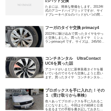
のパッド交換
たまには、簡単な整備をします。2013年
式のアコードハイブリッドですが、サイ
ドブレーキペダルのパッドがいつの間に
かボロボロになって取れてしまいまし
た。パッドがなくても金属剝き出しにな
るだけなので、通常使用する分には何も
フーガのタイヤ交換 primacy4
買い物
影響がないですが、安い...
2022年に駆け込みで買ったタイヤをやっ
と交換しました。買ったタイヤ ミシュ
ランprimacy4 です。サイズは、245/50
R18でY51フーガの標準サイズです。 ミ
シュランのプレミアムコンフォートタイ
ヤで、事前情報ではレグノに比べると...
コンチネンタル UltraContact
アコード
UC6を買った話
アコードがいまだに新車装着タイヤを履
いているのでそろそろ交換しようと思い
ます。買ったタイヤ コンチネンタルの
UltraContact6 UC6というやつです。プレ
ミアムコンフォート系のタイヤ
（AdvandbとかREGNOとか）も候補に入
プロボックスを手に入れた！その
プロボックス
って...
１（受け取りから車検）
色々あってプロボックスを手に入れるこ
とになりました。今回はその経緯と公道
を走るまでの手順を書き記しておきたい