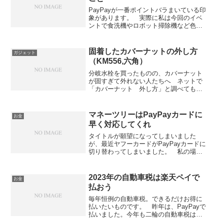
PayPayが一番ポイントバラまいている印
象があります。 実際に私は今回のイベ
ントで食洗機やロボット掃除機など色々
買いました。 しかし、ポイントばかり
見て大事なことを見落としてはダメで
す。 以下今回のイベントで注意すべき
固着したカバーナットの外し方
ガジェット
だったことをまとめま...
（KM556,六角）
分岐水栓を買ったものの、カバーナット
が固すぎて外れない人たちへ ネットで
「カバーナット 外し方」と調べても全
然外れない、とりあえずウォーターポン
ププライヤーやハンマー使ってみたけど
丸っきりだめ 結局足りないのはパワー
マネーツリーはPayPayカードに
お金
だ。ドウェイン・ジョンソ...
早く対応してくれ
タイトルが願望になってしまいました
が、最近ヤフーカードがPayPayカードに
切り替わってしまいました。 私の場
合、9月の終わりに届きました。
PayPayカードへの切り替えは早い人は4
月に発送されていたので、どちらかとい
2023年の自動車税は楽天ペイで
お金
うと遅い方だと思われ...
払おう
毎年恒例の自動車税。できるだけお得に
払いたいものです。 昨年は、PayPayで
払いました。今年も二輪の自動車税はす