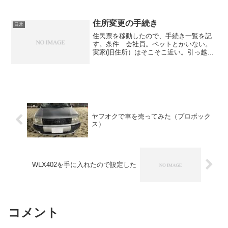
でにPayPay後払いで払ってしまいました
が、ポイントの還元はなしです。 もっ
と以下を早く知っていたら、1%のポイン
住所変更の手続き
日常
ト還元を受...
住民票を移動したので、手続き一覧を記
す。条件 会社員。ペットとかいない。
実家(旧住所）はそこそこ近い。引っ越し
は伴わない。必要なものマイナンバーカ
ード印鑑登録のカード（旧住所の）実印
運転免許証住民票（新住所）手続き一
覧 転出元と転入先が近け...
ヤフオクで車を売ってみた（プロボック
ス）
WLX402を手に入れたので設定した
コメント