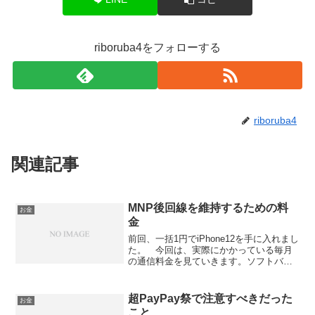
riboruba4をフォローする
riboruba4
関連記事
MNP後回線を維持するための料
お金
金
前回、一括1円でiPhone12を手に入れまし
た。 今回は、実際にかかっている毎月
の通信料金を見ていきます。ソフトバン
クの請求3月の請求3月は契約月なので、
事務手数料と画像だと見切れてますが、
オプション料金がかかってます。 また
超PayPay祭で注意すべきだった
お金
データメリハ...
こと