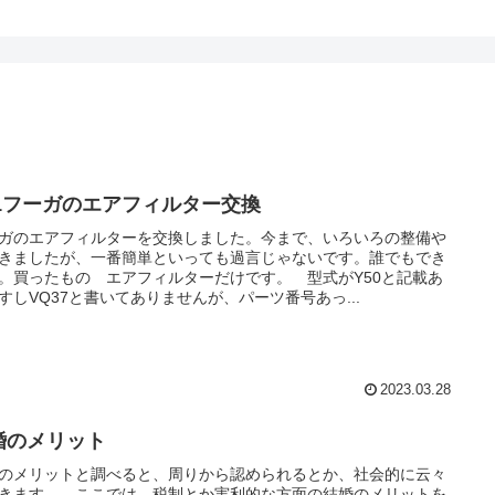
51フーガのエアフィルター交換
ガのエアフィルターを交換しました。今まで、いろいろの整備や
きましたが、一番簡単といっても過言じゃないです。誰でもでき
。買ったもの エアフィルターだけです。 型式がY50と記載あ
すしVQ37と書いてありませんが、パーツ番号あっ...
2023.03.28
婚のメリット
のメリットと調べると、周りから認められるとか、社会的に云々
きます。 ここでは、税制とか実利的な方面の結婚のメリットを