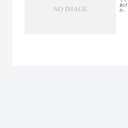
あげ
か。