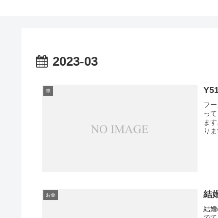
2023-03
Y
車
フー
って
ます
りま
結
お金
結婚
でて