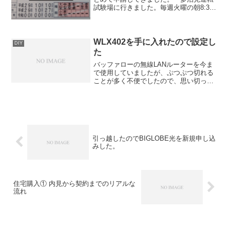
試験場に行きました。毎週火曜の朝8:30
から8:50までの受付です。 卒業時に、
教習所で申請者などがそれぞれもらえま
す。試験場で申請するときに2枚あるとい
うと、一枚の申...
WLX402を手に入れたので設定し
DIY
た
バッファローの無線LANルーターを今ま
で使用していましたが、ぷつぷつ切れる
ことが多く不便でしたので、思い切って
業務用のAPを使用することにしまし
た。 前々からヤマハのネットワーク機
器をヤフオクなどで調達すると格安で手
に入れることが出来るとい...
引っ越したのでBIGLOBE光を新規申し込
みした。
住宅購入① 内見から契約までのリアルな
流れ