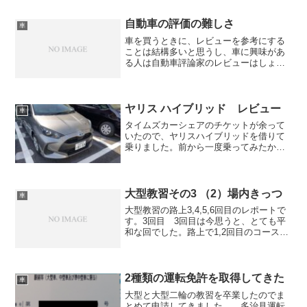
は、トヨタプロボックスという商用車で
す。簡単にスペックをまとめると、以下
自動車の評価の難しさ
車
です。型式：NCP50V...
車を買うときに、レビューを参考にする
ことは結構多いと思うし、車に興味があ
る人は自動車評論家のレビューはしょっ
ちゅうみているだろう。 評論家のレビ
ューは忖度しているとか、提灯記事だと
か言われることも結構あるが、じゃあ一
般人のレビューが正しいか...
ヤリス ハイブリッド レビュー
車
タイムズカーシェアのチケットが余って
いたので、ヤリスハイブリッドを借りて
乗りました。前から一度乗ってみたかっ
た車種なので、とってもわくわくしまし
た。車種の情報 走行距離1.5万キロぐら
いでした。インテリア 普段プロボック
スに乗っているので、...
大型教習その3 （2）場内きっつ
車
大型教習の路上3,4,5,6回目のレポートで
す。3回目 3回目は今思うと、とても平
和な回でした。路上で1,2回目のコースの
短縮版的な感じです。大きな問題は特に
なかったです。注意点 強いて言うな
ら、スピードの出し過ぎです。国道の長
い下り坂では...
2種類の運転免許を取得してきた
車
大型と大型二輪の教習を卒業したのでま
とめて申請してきました。 多治見運転