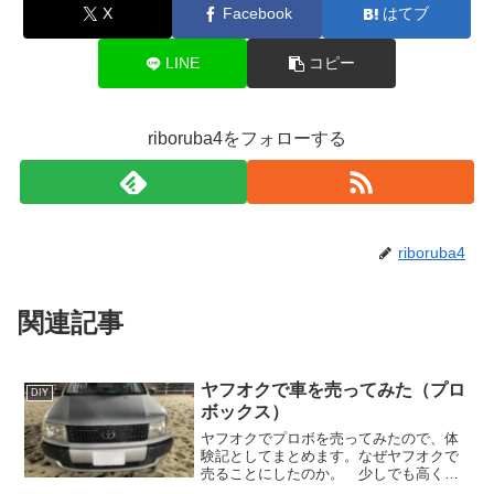
X
Facebook
はてブ
LINE
コピー
riboruba4をフォローする
riboruba4
関連記事
ヤフオクで車を売ってみた（プロ
DIY
ボックス）
ヤフオクでプロボを売ってみたので、体
験記としてまとめます。なぜヤフオクで
売ることにしたのか。 少しでも高く売
りたかったからです！今回出品した車両