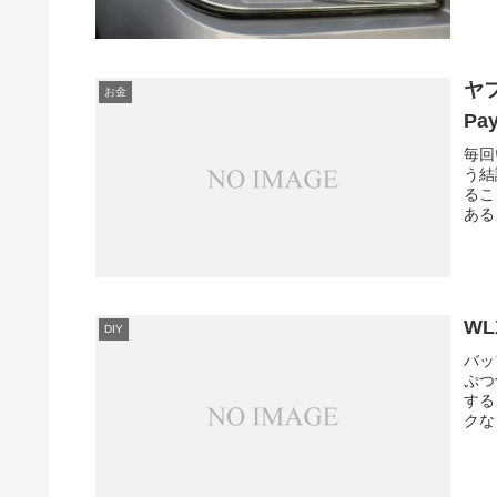
ヤ
お金
P
毎回
う結
るこ
ある
W
DIY
バッ
ぷつ
する
クな