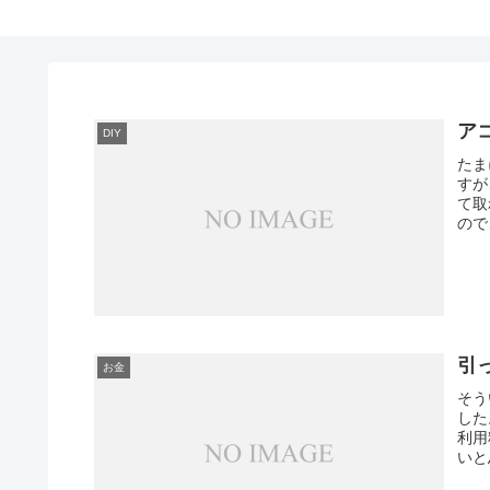
ア
DIY
たま
すが
て取
ので
引
お金
そう
した
利用
いと