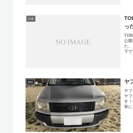
T
お金
っ
TO
公開
た。
下で
ヤ
DIY
ヤフ
ヤフ
す！
単に