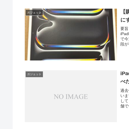
【購
ガジェット
にす
要旨
iP
で今
段が
iP
ガジェット
べ
過去
いま
して
舗で