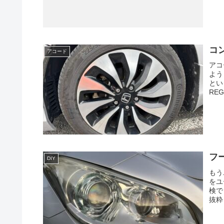
コン
アコード
アコ
よう
とい
RE
フ
DIY
もう
をユ
検で
抜粋