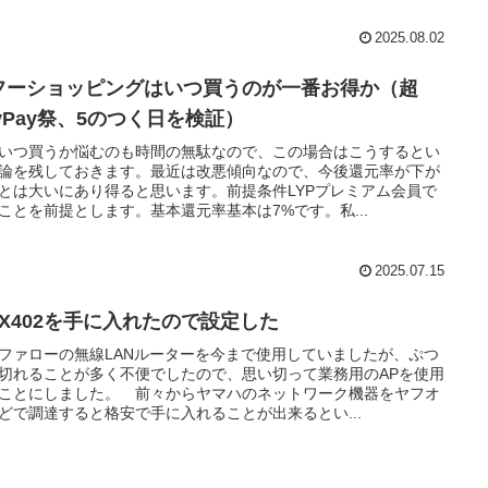
2025.08.02
フーショッピングはいつ買うのが一番お得か（超
ayPay祭、5のつく日を検証）
いつ買うか悩むのも時間の無駄なので、この場合はこうするとい
論を残しておきます。最近は改悪傾向なので、今後還元率が下が
とは大いにあり得ると思います。前提条件LYPプレミアム会員で
ことを前提とします。基本還元率基本は7%です。私...
2025.07.15
LX402を手に入れたので設定した
ファローの無線LANルーターを今まで使用していましたが、ぷつ
切れることが多く不便でしたので、思い切って業務用のAPを使用
ことにしました。 前々からヤマハのネットワーク機器をヤフオ
どで調達すると格安で手に入れることが出来るとい...