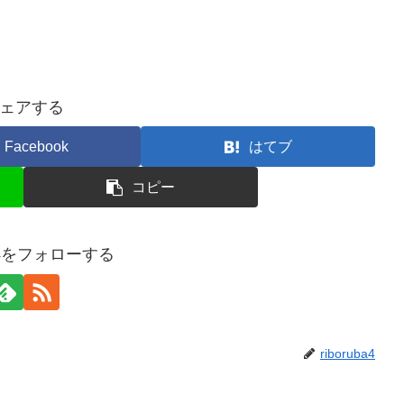
ェアする
Facebook
はてブ
コピー
uba4をフォローする
riboruba4