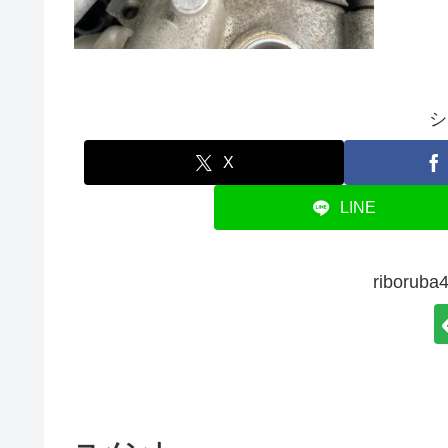
シ
X
LINE
ribor