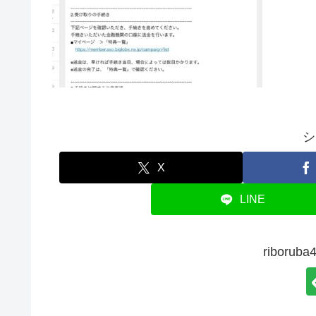
シ
X
LINE
ribor