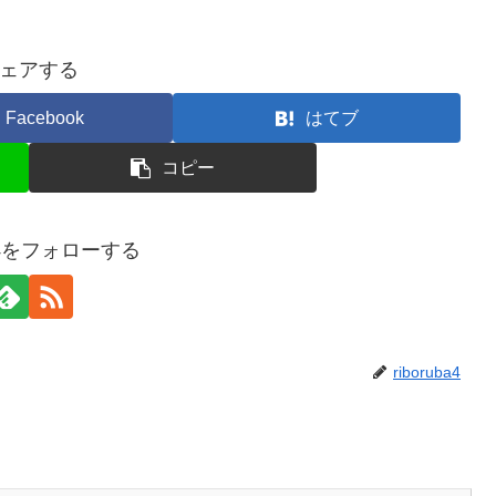
ェアする
Facebook
はてブ
コピー
uba4をフォローする
riboruba4