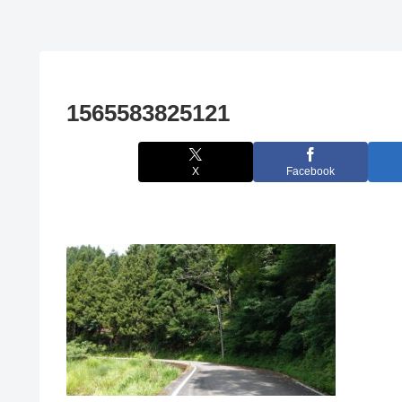
1565583825121
X
Facebook