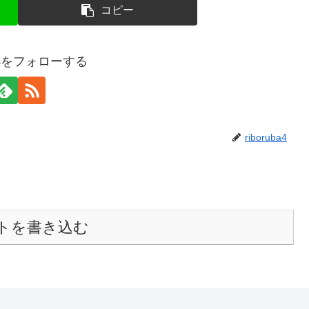
コピー
uba4をフォローする
riboruba4
トを書き込む