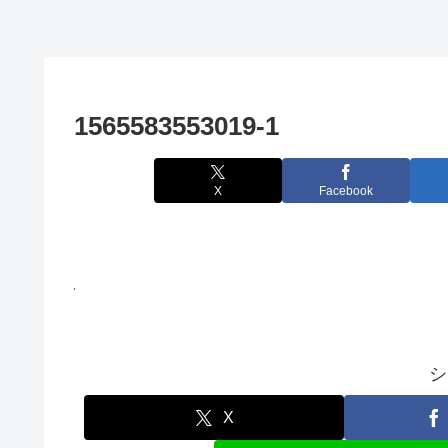
1565583553019-1
X
Facebook
シ
X