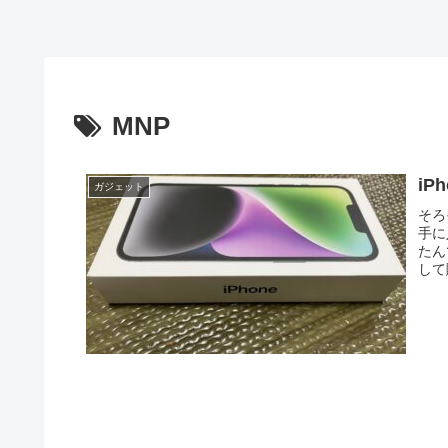
MNP
i
ガジェット
そろ
手に
たん
して