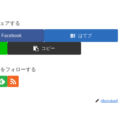
ェアする
Facebook
はてブ
コピー
uba4をフォローする
riboruba4