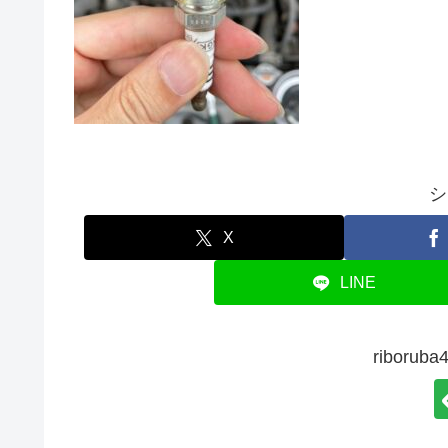
シ
X
LINE
ribor