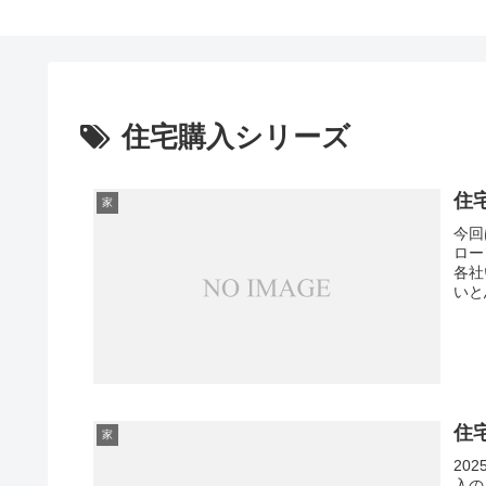
住宅購入シリーズ
住
家
今回
ロー
各社
いと
住
家
20
入の